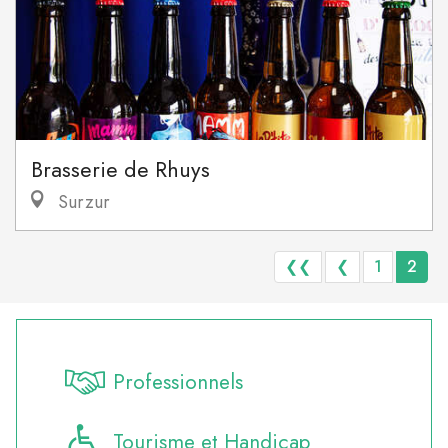
Brasserie de Rhuys
Surzur
❮❮
❮
1
2
Professionnels
Tourisme et Handicap