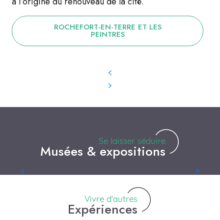
à l’origine du renouveau de la cité.
ROCHEFORT-EN-TERRE ET LES
PEINTRES
Se laisser séduire
Musées & expositions
Le Naia Museum
Vivre d'autres
Expériences
Voyager dans le temps