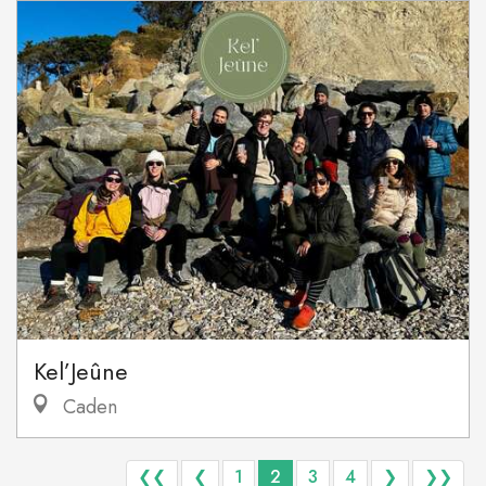
Kel’Jeûne
Caden
❮❮
❮
1
2
3
4
❯
❯❯