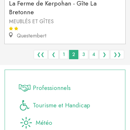
La Ferme de Kerpohan - Gîte La
Bretonne
MEUBLÉS ET GÎTES
Questembert
❮❮
❮
1
2
3
4
❯
❯❯
Professionnels
Tourisme et Handicap
Météo