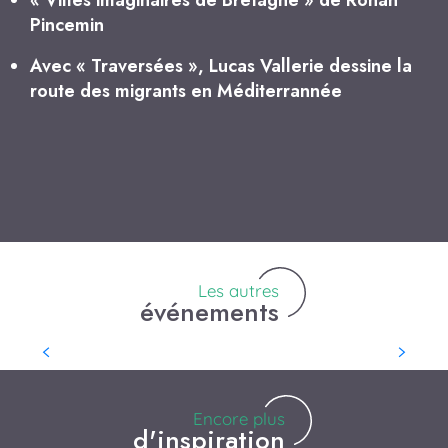
Pincemin
Avec « Traversées », Lucas Vallerie dessine la
route des migrants en Méditerrannée
Weekend musical au château
Pour sa 5ème édition, Rochefort en Fête vous invite
à partager un Week-end musical avec plein de
surprises ! Apéro musical, repas dansant, spectacles,
animations, jeux pour...
Les autres
événements
Encore plus
d'inspiration