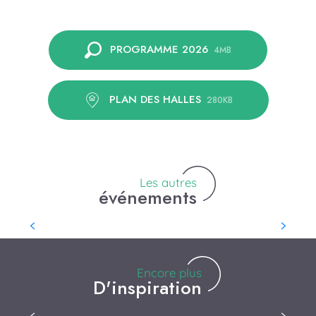
PROGRAMME 2026
4MB
Weekend musical au château
Pour sa 5ème édition, Rochefort en Fête vous invite
PLAN DES HALLES
280KB
à partager un Week-end musical avec plein de
surprises ! Apéro musical, repas dansant, spectacles,
animations, jeux pour...
Les autres
événements
Encore plus
D'inspiration
Culture et patrimoine