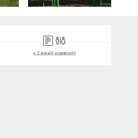
Ouverture et coordonnées
Parking
Toilettes
+ 2 autre(s) prestation(s)