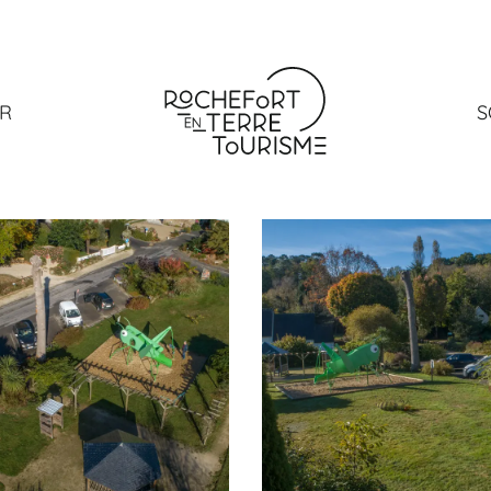
de la MAPA
ER
S