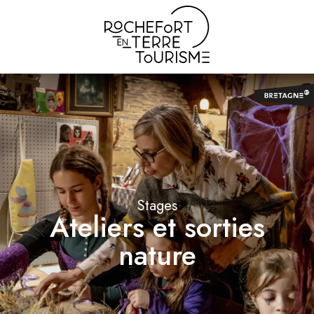
Aller
au
contenu
principal
Stages
Ateliers et sorties
nature