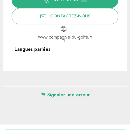
CONTACTEZ-NOUS
www.compagnie-du-golfe.fr
Langues parlées
Langues parlées
Signaler une erreur