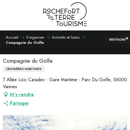
Aller
au
contenu
principal
Accueil
S’organiser
Activités et loisirs
Compagnie du Golfe
Compagnie du Golfe
CROISIÈRES MARITIMES
7 Allée Loïc Caradec - Gare Maritime - Parc Du Golfe, 56000
Vannes
M'y rendre
Partager