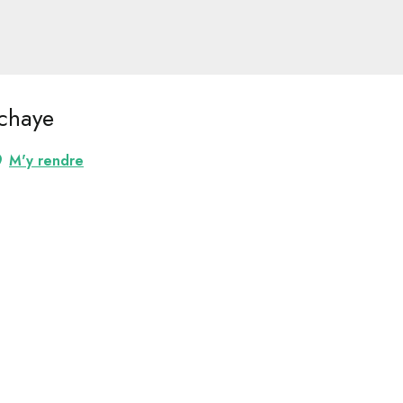
nchaye
M'y rendre