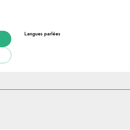
Langues parlées
Langues parlées