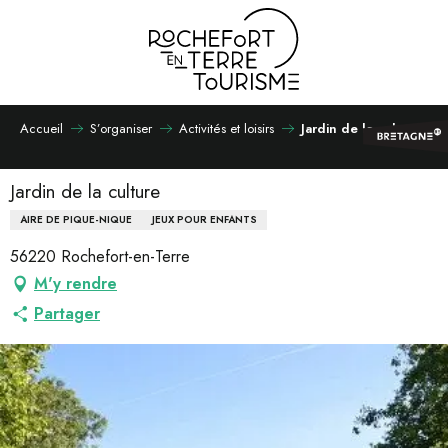
Aller
au
contenu
principal
Accueil
S’organiser
Activités et loisirs
Jardin de la culture
Jardin de la culture
AIRE DE PIQUE-NIQUE
JEUX POUR ENFANTS
56220 Rochefort-en-Terre
M'y rendre
Partager