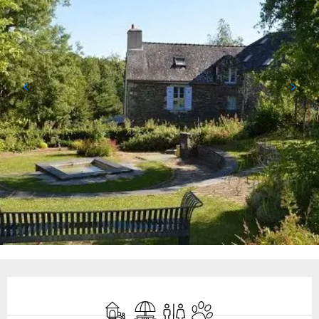
Ouverture et coordonnées
Jeux pour enfants / Espace jeux
Aire de pique nique
Toilettes
Animaux acceptés