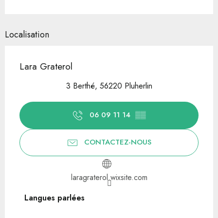
Localisation
Lara Graterol
3 Berthé, 56220 Pluherlin
06 09 11 14
▒▒
CONTACTEZ-NOUS
laragraterol.wixsite.com
Langues parlées
Langues parlées