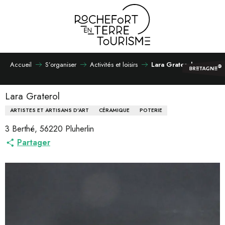
Aller
au
contenu
principal
Accueil
S’organiser
Activités et loisirs
Lara Graterol
Lara Graterol
ARTISTES ET ARTISANS D'ART
CÉRAMIQUE
POTERIE
3 Berthé, 56220 Pluherlin
Partager