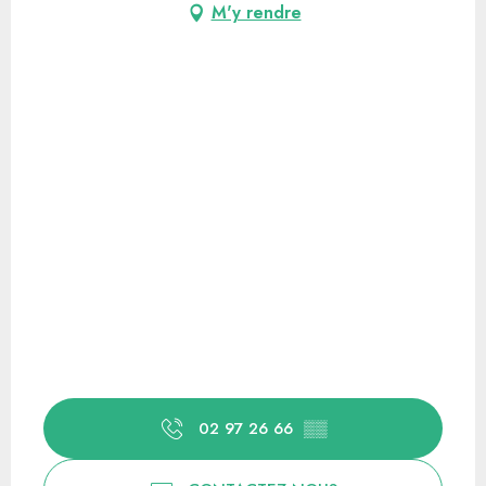
M'y rendre
02 97 26 66
▒▒