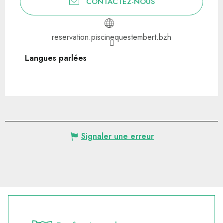
CONTACTEZ-NOUS
reservation.piscinequestembert.bzh
Langues parlées
Langues parlées
Signaler une erreur