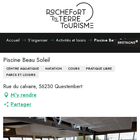
Aller
au
contenu
principal
Accueil
S’organiser
Activités et loisirs
Piscine Beau Soleil
Piscine Beau Soleil
CENTRE AQUATIQUE
NATATION
COURS
PRATIQUE LIBRE
PARCS ET LOISIRS
Rue du calvaire, 56230 Questembert
M'y rendre
Partager