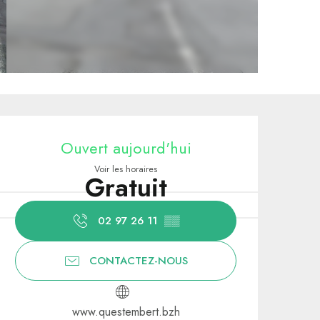
Ouverture et coordonnées
Ouvert aujourd'hui
Voir les horaires
Gratuit
02 97 26 11
▒▒
CONTACTEZ-NOUS
www.questembert.bzh