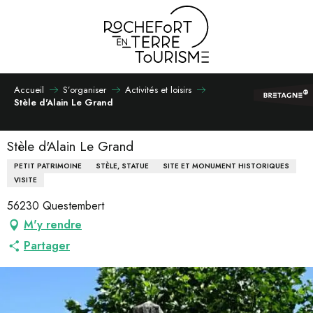
Aller
au
contenu
principal
Accueil
S’organiser
Activités et loisirs
Stèle d'Alain Le Grand
Stèle d'Alain Le Grand
PETIT PATRIMOINE
STÈLE, STATUE
SITE ET MONUMENT HISTORIQUES
VISITE
56230 Questembert
M'y rendre
Partager