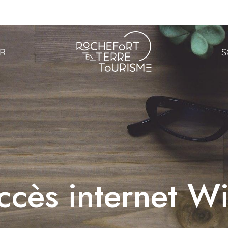
ER
S
ccès internet Wi-