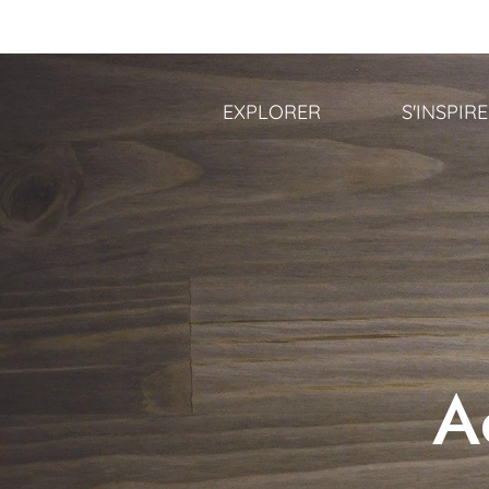
Aller
au
contenu
principal
EXPLORER
S'INSPIR
A