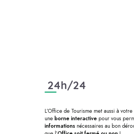
24h/24
L’Office de Tourisme met aussi à votre 
une
borne interactive
pour vous perme
informations
nécessaires au bon dérou
que l’
Office soit fermé ou non
!