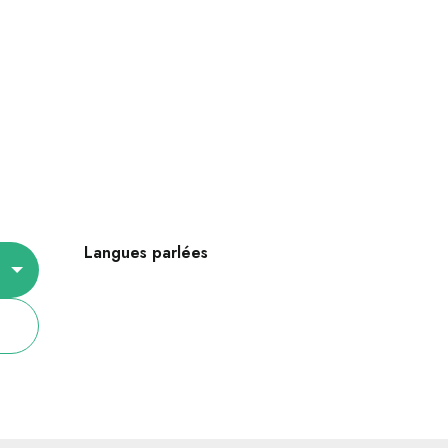
Langues parlées
Langues parlées