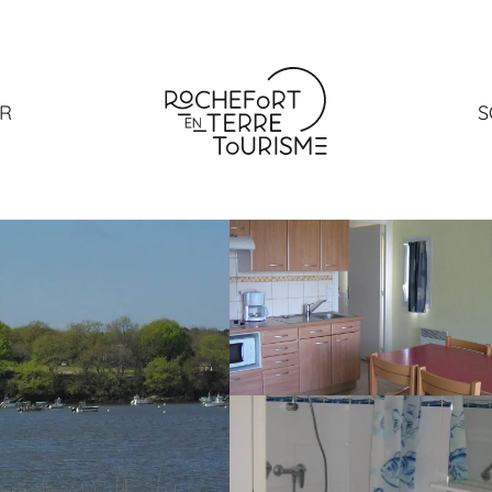
nces
Gîte Les Gabelous
ER
S