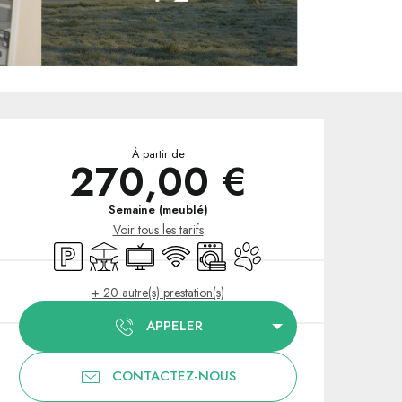
Ouverture et coordonnées
À partir de
270,00 €
Semaine (meublé)
Voir tous les tarifs
Parking
Terrasse
Télévision
WiFi
Lave linge
Animaux acceptés
+ 20 autre(s) prestation(s)
APPELER
CONTACTEZ-NOUS