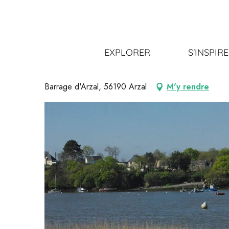
Aller
Accueil
S’organiser
Où dormir ?
Locations de vaca
au
contenu
principal
Gîte Les Gabelous
EXPLORER
S'INSPIR
MEUBLÉS ET GÎTES
Barrage d'Arzal, 56190 Arzal
M'y rendre