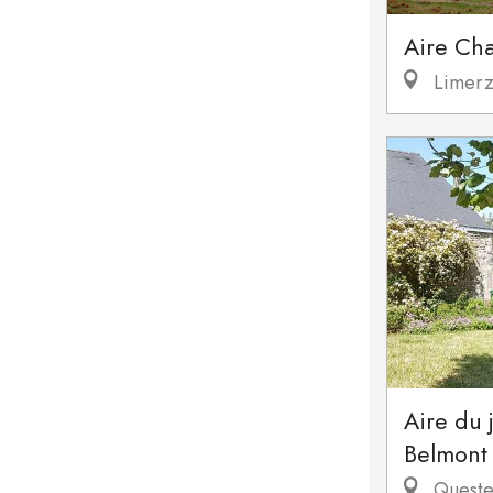
Aire Cha
Limerz
Aire du 
Belmont
Queste