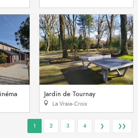
cinéma
Jardin de Tournay
La Vraie-Croix
1
2
3
4
❯
❯❯