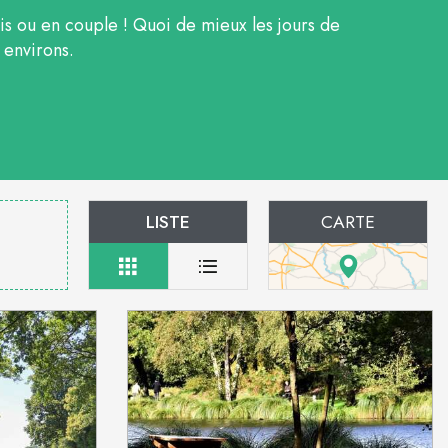
mis ou en couple ! Quoi de mieux les jours de
 environs.
LISTE
CARTE