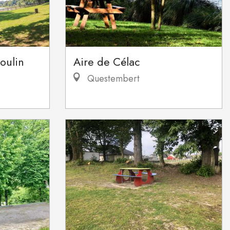
oulin
Aire de Célac
Questembert