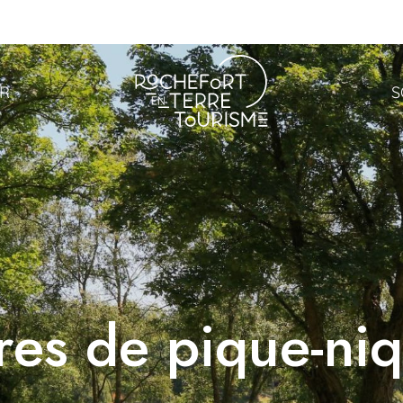
ER
S
res de pique-ni