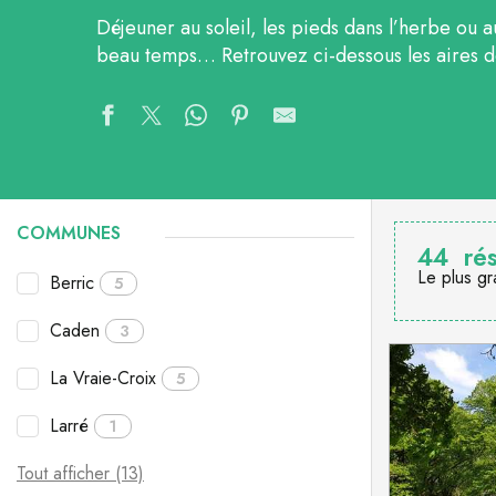
Déjeuner au soleil, les pieds dans l’herbe ou 
beau temps… Retrouvez ci-dessous les aires d
COMMUNES
44
rés
Le plus gr
Berric
5
Caden
3
La Vraie-Croix
5
Larré
1
Tout afficher (13)