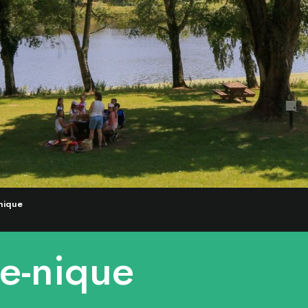
nique
ue-nique