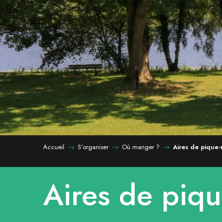
Accueil
S’organiser
Où manger ?
Aires de pique-
Aires de piq