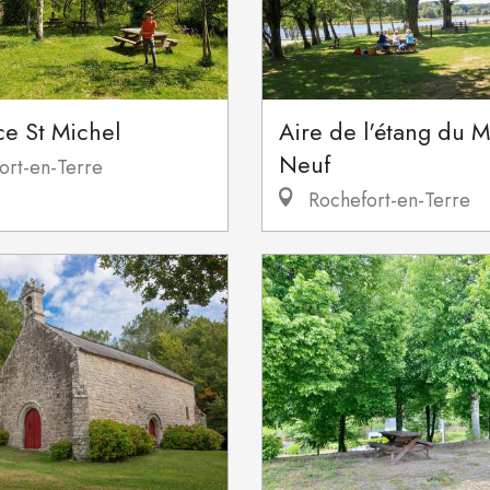
ce St Michel
Aire de l'étang du M
Neuf
ort-en-Terre
Rochefort-en-Terre