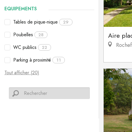
EQUIPEMENTS
Tables de pique-nique
29
Aire pla
Poubelles
28
Rochef
WC publics
22
Parking à proximité
11
Tout afficher (20)