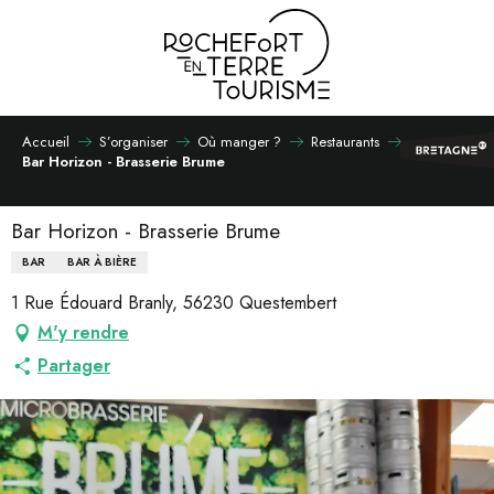
Aller
au
contenu
principal
Accueil
S’organiser
Où manger ?
Restaurants
Bar Horizon - Brasserie Brume
Bar Horizon - Brasserie Brume
BAR
BAR À BIÈRE
1 Rue Édouard Branly, 56230 Questembert
M'y rendre
Partager