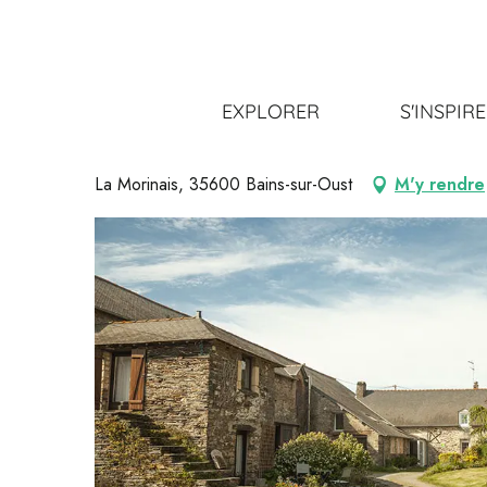
Aller
Accueil
S’organiser
Où manger ?
Restaurants
R
au
contenu
principal
Restaurant à la ferme - La Morin
EXPLORER
S'INSPIR
BISTRONOMIQUE
CUISINE GASTRONOMIQUE
CUISINE VÉGÉ
La Morinais, 35600 Bains-sur-Oust
M'y rendre