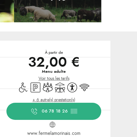
Ouverture et coordonnées
À partir de
32,00 €
Menu adulte
Voir tous les tarifs
Accès handicapés
Parking
Salle de réunion
Terrasse
Accessibilité
WiFi
+ 6 autre(s) prestation(s)
06 78 18 26
▒▒
www.fermelamorinais.com