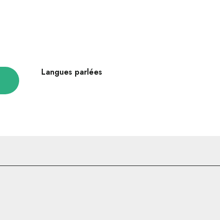
Langues parlées
Langues parlées