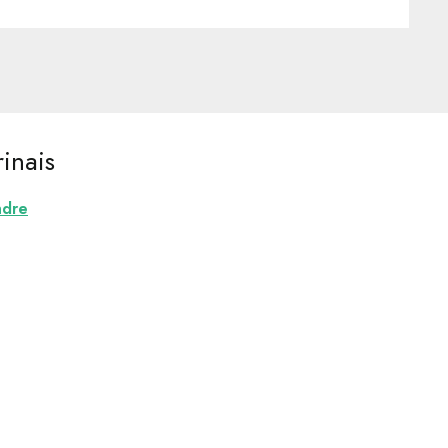
inais
ndre