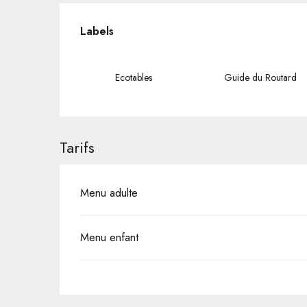
Offres de prestations
Labels
Labels
Ecotables
Guide du Routard
Tarifs
Menu adulte
Menu enfant