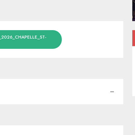
2026_CHAPELLE_ST-
—