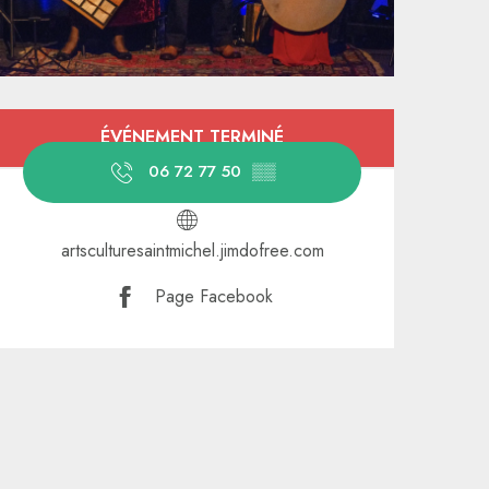
Ouverture et coordonnées
ÉVÉNEMENT TERMINÉ
06 72 77 50
▒▒
artsculturesaintmichel.jimdofree.com
Page Facebook