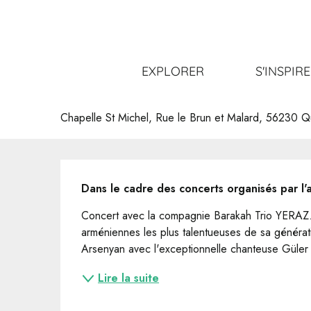
Aller
Accueil
Sortir
Tout l’agenda
Concert Trio Yeraz -
au
contenu
principal
Concert Trio Yeraz - Chapelle St
EXPLORER
S'INSPIR
CONCERT
Chapelle St Michel, Rue le Brun et Malard, 56230 
Description
Dans le cadre des concerts organisés par l'a
Concert avec la compagnie Barakah Trio YERAZ. 
arméniennes les plus talentueuses de sa générati
Arsenyan avec l'exceptionnelle chanteuse Güler Yi
Lire la suite