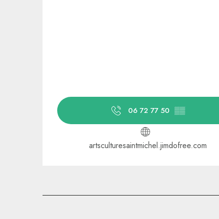
06 72 77 50
▒▒
artsculturesaintmichel.jimdofree.com