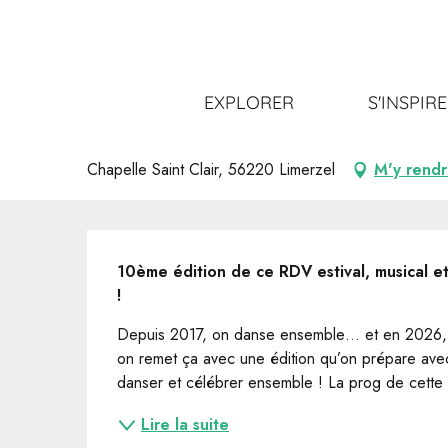
Aller
Accueil
Sortir
Tout l’agenda
Festival Gypsy Camp
au
contenu
principal
Festival Gypsy Camp #10
EXPLORER
S'INSPIR
FESTIVAL
Chapelle Saint Clair, 56220 Limerzel
M'y rend
Description
10ème édition de ce RDV estival, musical et
!
Depuis 2017, on danse ensemble… et en 2026, ce
on remet ça avec une édition qu’on prépare avec
danser et célébrer ensemble ! La prog de cette
Lire la suite