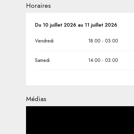
Horaires
Du
Du
10 juillet 2026
10 juillet 2026
au
au
11 juillet 2026
11 juillet 2026
Vendredi
18:00 - 03:00
Samedi
14:00 - 03:00
Médias