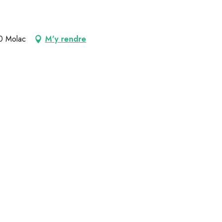
30 Molac
M'y rendre