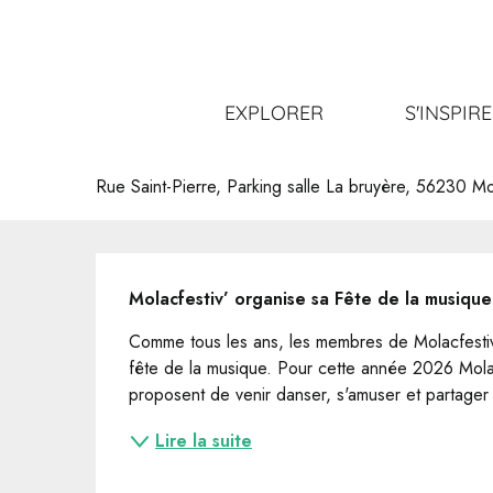
Aller
Accueil
Sortir
Tout l’agenda
Fête de la musique
au
contenu
principal
Fête de la musique
EXPLORER
S'INSPIR
FÊTE DE LA MUSIQUE
CONCERT
Rue Saint-Pierre, Parking salle La bruyère, 56230 M
Description
Molacfestiv’ organise sa Fête de la musique
Comme tous les ans, les membres de Molacfestiv'
fête de la musique. Pour cette année 2026 Molac
proposent de venir danser, s'amuser et partager 
Lire la suite