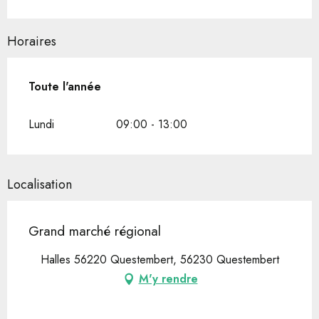
Horaires
Toute l'année
Toute l'année
Lundi
09:00 - 13:00
Localisation
Grand marché régional
Halles 56220 Questembert, 56230 Questembert
M'y rendre