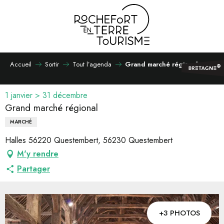
Aller
au
contenu
principal
Accueil
Sortir
Tout l’agenda
Grand marché régional
1 janvier > 31 décembre
Grand marché régional
MARCHÉ
Halles 56220 Questembert, 56230 Questembert
M'y rendre
Partager
+3 PHOTOS