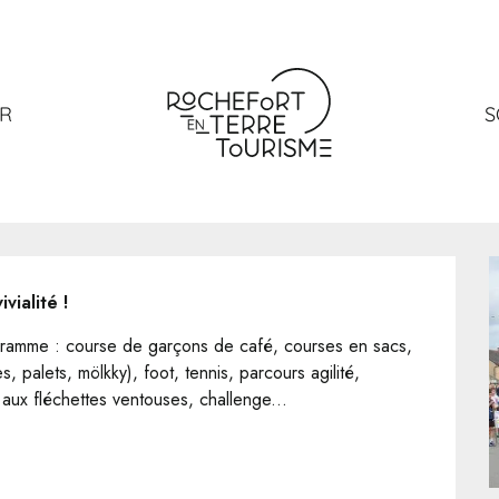
ER
S
vialité !
ogramme : course de garçons de café, courses en sacs, 
 palets, mölkky), foot, tennis, parcours agilité, 
ir aux fléchettes ventouses, challenge...