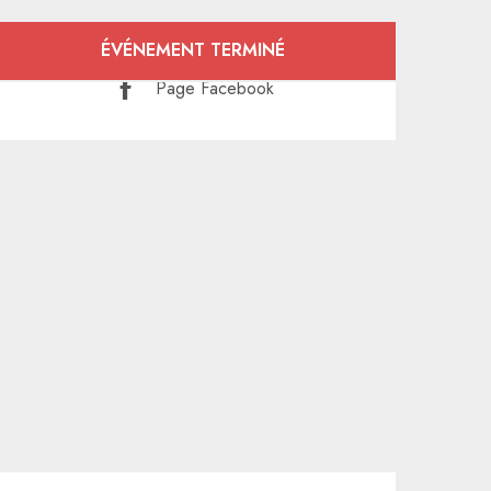
Ouverture et coordonnées
ÉVÉNEMENT TERMINÉ
Page Facebook