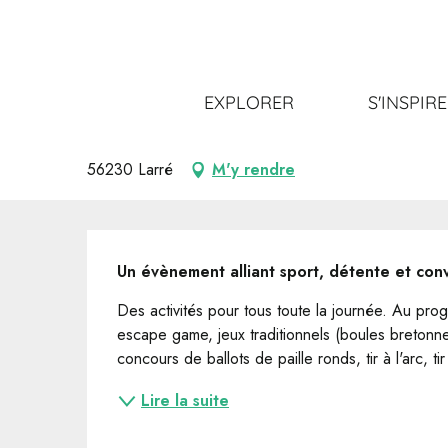
Aller
Accueil
Sortir
Tout l’agenda
Jeux de Lanvaux
au
contenu
principal
Jeux de Lanvaux
EXPLORER
S'INSPIR
JEUX
56230 Larré
M'y rendre
Description
Un évènement alliant sport, détente et convi
Des activités pour tous toute la journée. Au pr
escape game, jeux traditionnels (boules bretonnes,
concours de ballots de paille ronds, tir à l'arc, t
Lire la suite