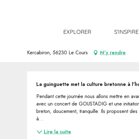
Aller
Accueil
Sortir
Tout l’agenda
Journée bretonne à 
au
contenu
principal
Journée bretonne à Kercabiron
EXPLORER
S'INSPIR
NATURE ET DÉTENTE
CONCERT
Kercabiron, 56230 Le Cours
M'y rendre
Description
La guinguette met la culture bretonne à l'h
Pendant cette journée nous allons mettre en avant
avec un concert de GOUSTADIG et une initiation
breton, doucement, tranquille. Ils proposent des
à...
Lire la suite