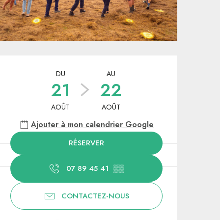
Ouverture et coordonnées
DU
AU
21
22
AOÛT
AOÛT
Ajouter à mon calendrier Google
RÉSERVER
07 89 45 41
▒▒
CONTACTEZ-NOUS