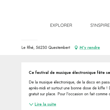
Aller
Accueil
Sortir
Tout l’agenda
Lieu-Dit Festival
au
contenu
principal
21 août > 22 août
EXPLORER
S'INSPIR
Lieu-Dit Festival
FESTIVAL
Le Rhé, 56230 Questembert
M'y rendre
Description
Ce festival de musique électronique fête se
De la musique électronique, de la disco en passan
après-midi et surtout une bonne dose de kiffe !
gratuit sur place. Pour l'occasion on fait comme 
Lire la suite