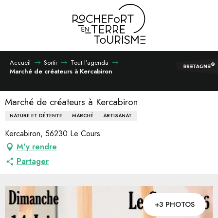
Aller
au
contenu
principal
Accueil
Sortir
Tout l’agenda
Marché de créateurs à Kercabiron
Marché de créateurs à Kercabiron
NATURE ET DÉTENTE
MARCHÉ
ARTISANAT
Kercabiron, 56230 Le Cours
M'y rendre
Partager
+3 PHOTOS