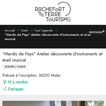
Aller
au
contenu
principal
Accueil
Sortir
Tout l’agenda
"Mardis de Pays" Atelier découverte d'instruments et éveil
musical
"Mardis de Pays" Atelier découverte d'instruments et
éveil musical
ATELIER / STAGE
Précisé à l'inscription, 56230 Molac
M'y rendre
Partager