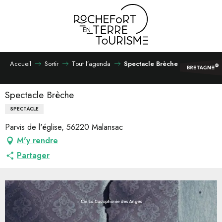
Aller
au
contenu
principal
Accueil
Sortir
Tout l’agenda
Spectacle Brèche
Spectacle Brèche
SPECTACLE
Parvis de l'église, 56220 Malansac
M'y rendre
Partager