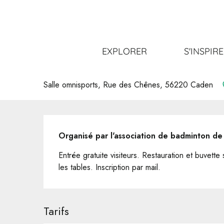
Aller
Accueil
Sortir
Tout l’agenda
Vide greniers
au
contenu
principal
Vide greniers
EXPLORER
S'INSPIR
VIDE GRENIERS BRADERIE
Salle omnisports, Rue des Chênes, 56220 Caden
Description
Organisé par l'association de badminton d
Entrée gratuite visiteurs. Restauration et buvett
les tables. Inscription par mail.
Tarifs