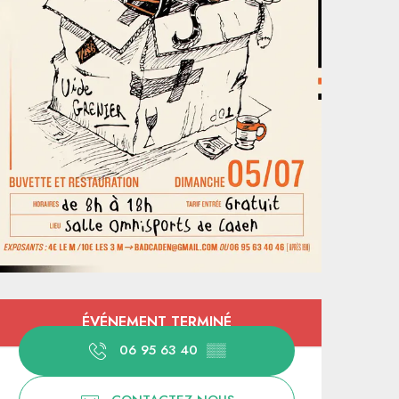
Ouverture et coordonnées
ÉVÉNEMENT TERMINÉ
06 95 63 40
▒▒