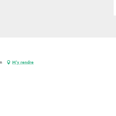
en
M'y rendre