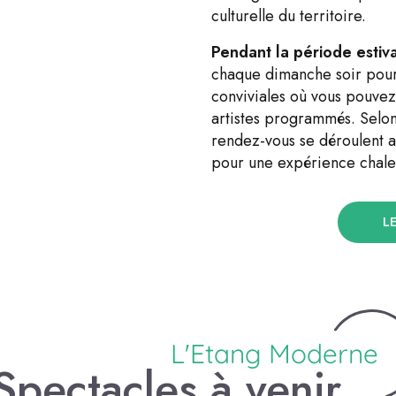
culturelle du territoire.
Pendant la période estiv
chaque dimanche soir pou
conviviales où vous pouvez
artistes programmés. Selo
rendez-vous se déroulent 
pour une expérience chaleu
L
9
L'Etang Moderne
AOÛT
Spectacles à venir...
Les "Zapéros Concerts" El Maout