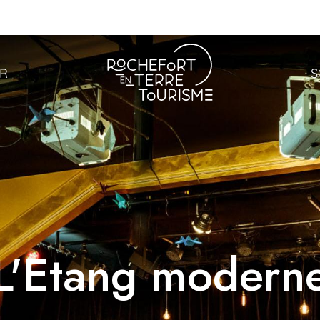
ER
S
L'Etang modern